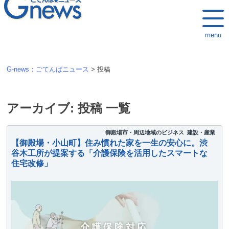
k
i
menu
p
t
o
G-news：ごてんばニュース
>
投稿
c
o
n
アーカイブ:
投稿
一覧
t
e
御殿場市・周辺地域のビジネス
建設・産業
【御殿場・小山町】住み慣れた家を一生の安心に。渋
n
谷木工所が提案する「介護保険を活用したスマートな
t
住宅改修」