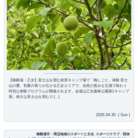
【御殿場・乙女】富士山を望む絶景キャンプ場で「梅しごと」体験 富士
山の麓、初夏の香りが広がる乙女エリアで、自然の恵みを五感で味わう
特別な体験プログラムが開催されます。会場は乙女森林公園第2キャンプ
場。雄大な富士山を望むロ […]
2026.04.30. ( Sun )
御殿場市・周辺地域のスポーツと文化
スポーツクラブ・団体