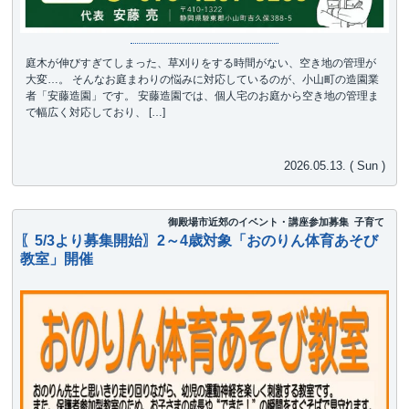
庭木が伸びすぎてしまった、草刈りをする時間がない、空き地の管理が
大変…。 そんなお庭まわりの悩みに対応しているのが、小山町の造園業
者「安藤造園」です。 安藤造園では、個人宅のお庭から空き地の管理ま
で幅広く対応しており、 […]
2026.05.13. ( Sun )
御殿場市近郊のイベント・講座参加募集
子育て
〖5/3より募集開始〗2～4歳対象「おのりん体育あそび
教室」開催