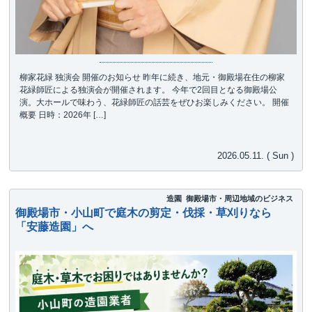
柳家花緑 独演会 開催のお知らせ 昨年に続き、地元・御殿場在住の柳家
花緑師匠による独演会が開催されます。 今年で2回目となる御殿場公
演。大ホールで味わう、花緑師匠の話芸をぜひお楽しみください。 開催
概要 日時：2026年 […]
2026.05.11. ( Sun )
造園
御殿場市・周辺地域のビジネス
御殿場市・小山町で庭木の剪定・伐採・草刈りなら
「安藤造園」へ