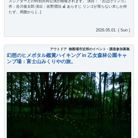
スシアターとの特別共同公演が開催されます。 演目：『おばけリンゴ』
作：谷川俊太郎 演出：佐野潤治 🍎 あらすじ リンゴが実らない木しか持
たず、周囲から […]
2026.05.01. ( Sun )
アウトドア
御殿場市近郊のイベント・講座参加募集
幻想のヒメボタル鑑賞ハイキング in 乙女森林公園キャ
ンプ場：富士山みくりやの旅。