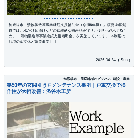
御殿場市「漬物製造等事業継続支援補助金（令和8年度）」概要 御殿場
市では、水かけ菜漬けなどの伝統的な特産品を守り、後世へ継承するた
め、 「漬物製造等事業継続支援補助金」を実施しています。 本制度は、
地域の食文化と製造事業 […]
2026.04.24. ( Sun )
御殿場市・周辺地域のビジネス
建設・産業
築50年の玄関引き戸メンテナンス事例｜戸車交換で操
作性が大幅改善：渋谷木工所