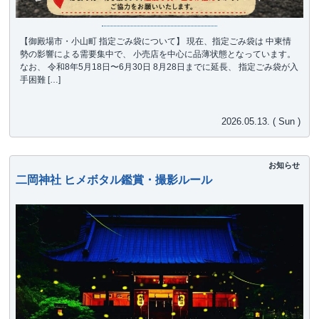
【御殿場市・小山町 指定ごみ袋について】 現在、指定ごみ袋は 中東情
勢の影響による需要集中で、 小売店を中心に品薄状態となっています。
なお、 令和8年5月18日〜6月30日 8月28日までに延長、 指定ごみ袋が入
手困難 […]
2026.05.13. ( Sun )
お知らせ
二岡神社 ヒメボタル鑑賞・撮影ルール