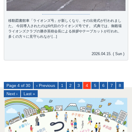
移動図書館車「ライオンズ号」が新しくなり、その出発式が行われまし
た。 今回導入されたのは6代目のライオンズ号です。 式典では、御殿場
ライオンズクラブの勝亦英樹会長による挨拶やテープカットが行われ、
多くの方々に見守られなが […]
2026.04.15. ( Sun )
Page 4 of 30
‹ Previous
1
2
3
4
5
6
7
8
Next ›
Last »