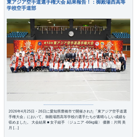
東アジア空手道選手権大会 結果報告！：御殿場西高等
学校空手道部
2026年4月25日・26日に愛知県豊橋市で開催された「東アジア空手道選
手権大会」において、御殿場西高等学校の選手たちが素晴らしい成績を
収めました。 大会結果 ■ 女子組手 〈ジュニア -66kg級〉 優勝：片岡 美
月 […]