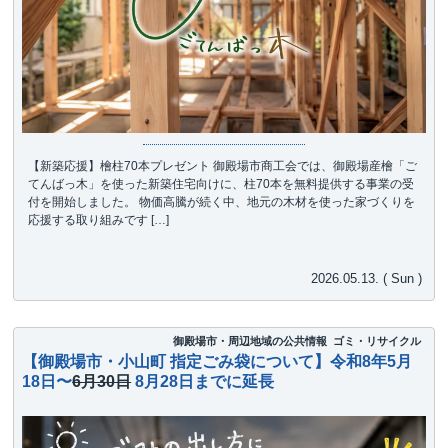
【新築応援】檜柱70本プレゼント 御殿場市商工会では、御殿場産檜「ご
てんばっ木」を使った新築住宅向けに、柱70本を無料提供する事業の受
付を開始しました。 物価高騰が続く中、地元の木材を使った家づくりを
応援する取り組みです […]
2026.05.13. ( Sun )
御殿場市・周辺地域の公共情報
ゴミ・リサイクル
【御殿場市・小山町 指定ごみ袋について】令和8年5月
18日〜
6月30日
8月28日までに延長