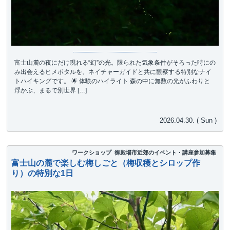
富士山麓の夜にだけ現れる“幻”の光。限られた気象条件がそろった時にの
み出会えるヒメボタルを、ネイチャーガイドと共に観察する特別なナイ
トハイキングです。 🌟 体験のハイライト 森の中に無数の光がふわりと
浮かぶ、まるで別世界 […]
2026.04.30. ( Sun )
ワークショップ
御殿場市近郊のイベント・講座参加募集
富士山の麓で楽しむ梅しごと（梅収穫とシロップ作
り）の特別な1日