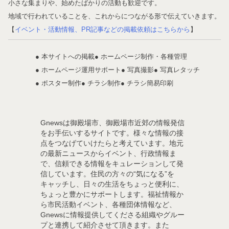
小さな集まりや、始めたばかりの活動も歓迎です。
地域で行われていることを、これからにつながる形で伝えていきます。
【
イベント・活動情報、PR記事などの掲載依頼はこちらから
】
● 本サイトへの掲載
● ホームページ制作・各種管理
● ホームページ運用サポート
● 写真撮影
● 写真レタッチ
● ポスター制作
● チラシ制作
● チラシ簡易印刷
Gnewsは御殿場市、御殿場市近郊の情報発信
をお手伝いするサイトです。様々な情報の接
点をつなげていけたらと考えています。地元
の最新ニュースからイベント、行政情報ま
で、信頼できる情報をキュレーションして発
信しています。住民の方々の“気になる”を
キャッチし、日々の生活をちょっと便利に、
ちょっと豊かにサポートします。福祉情報か
ら市民活動イベント、各種団体情報など、
Gnewsに情報提供してくださる組織やグルー
プと連携して紹介させて頂きます。また