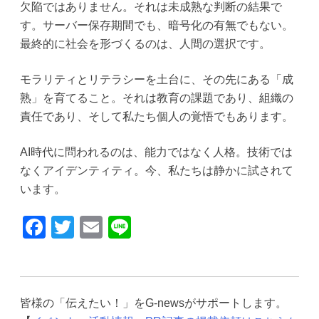
欠陥ではありません。それは未成熟な判断の結果で
す。サーバー保存期間でも、暗号化の有無でもない。
最終的に社会を形づくるのは、人間の選択です。
モラリティとリテラシーを土台に、その先にある「成
熟」を育てること。それは教育の課題であり、組織の
責任であり、そして私たち個人の覚悟でもあります。
AI時代に問われるのは、能力ではなく人格。技術では
なくアイデンティティ。今、私たちは静かに試されて
います。
F
T
E
Li
a
wi
m
n
c
tt
ail
e
e
er
皆様の「伝えたい！」をG-newsがサポートします。
b