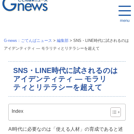
k
i
menu
p
t
o
G-news：ごてんばニュース
>
編集部
>
SNS・LINE時代に試されるのは
c
アイデンティティ ― モラリティとリテラシーを超えて
o
n
SNS・LINE時代に試されるのは
t
e
アイデンティティ ― モラリ
n
ティとリテラシーを超えて
t
Index
AI時代に必要なのは「使える人材」の育成であると述