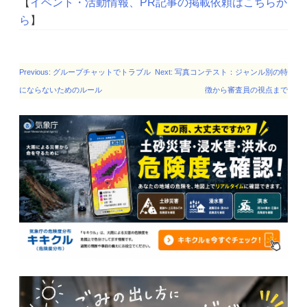
【
イベント・活動情報、PR記事の掲載依頼はこちらか
o
ら
】
o
k
投
Previous:
グループチャットでトラブル
Next:
写真コンテスト：ジャンル別の特
稿
にならないためのルール
徴から審査員の視点まで
ナ
ビ
ゲー
ショ
ン