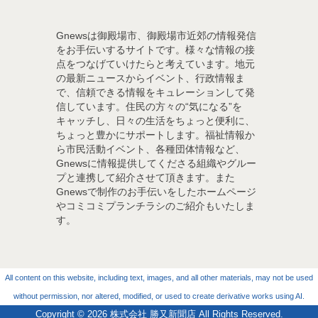
Gnewsは御殿場市、御殿場市近郊の情報発信
をお手伝いするサイトです。様々な情報の接
点をつなげていけたらと考えています。地元
の最新ニュースからイベント、行政情報ま
で、信頼できる情報をキュレーションして発
信しています。住民の方々の“気になる”を
キャッチし、日々の生活をちょっと便利に、
ちょっと豊かにサポートします。福祉情報か
ら市民活動イベント、各種団体情報など、
Gnewsに情報提供してくださる組織やグルー
プと連携して紹介させて頂きます。また
Gnewsで制作のお手伝いをしたホームページ
やコミコミプランチラシのご紹介もいたしま
す。
All content on this website, including text, images, and all other materials, may not be used
without permission, nor altered, modified, or used to create derivative works using AI.
Copyright © 2026
株式会社 勝又新聞店
All Rights Reserved.