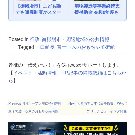
【御殿場市】こども誰
漬物製造等事業継続支
でも通園制度がスター
援補助金 令和8年度も
トします
継続します：御殿場市
Posted in
行政
,
御殿場市・周辺地域の公共情報
Tagged
一口館長
,
富士山木のおもちゃ美術館
皆様の「伝えたい！」をG-newsがサポートします。
【
イベント・活動情報、PR記事の掲載依頼はこちらか
ら
】
投
Previous:
8月オープン前に特別体験
Next:
大画面で日本代表を応援！W杯パ
稿
親子で遊べる木のおもちゃ美術館
ブリックビューイング開催
ナ
ビ
ゲー