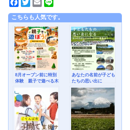
F
T
E
Li
a
wi
m
n
こちらも人気です。
c
tt
ail
e
e
er
b
o
o
k
8月オープン前に特別
あなたの名前が子ども
体験 親子で遊べる木
たちの思い出に
のおもちゃ美術館
ネーミングライツパー
トナー募集