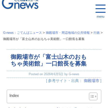
k
i
menu
p
t
o
G-news：ごてんばニュース
>
御殿場市・周辺地域の公共情報
>
行政
>
c
御殿場市が「富士山木のおもちゃ美術館」一口館長を募集
o
n
御殿場市が「富士山木のおも
t
e
ちゃ美術館」一口館長を募集
n
Posted on
2026年6月5日
by
G-news
t
[ 参考サイト・出典：
御殿場市
]
Index