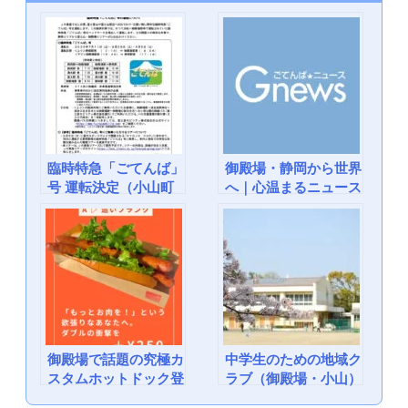
e
er
b
o
o
k
臨時特急「ごてんば」
御殿場・静岡から世界
号 運転決定（小山町
へ｜心温まるニュース
観光協会）
まとめ（2026年4月23
日）
御殿場で話題の究極カ
中学生のための地域ク
スタムホットドック登
ラブ（御殿場・小山）
場！：cafe Repost 御