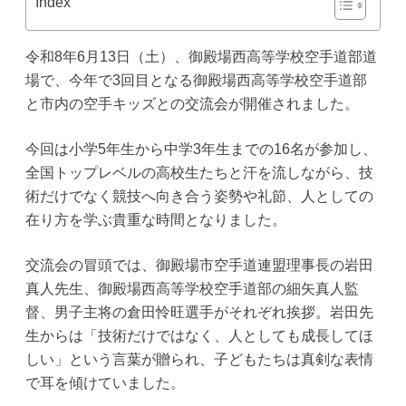
Index
令和8年6月13日（土）、御殿場西高等学校空手道部道
場で、今年で3回目となる御殿場西高等学校空手道部
と市内の空手キッズとの交流会が開催されました。
今回は小学5年生から中学3年生までの16名が参加し、
全国トップレベルの高校生たちと汗を流しながら、技
術だけでなく競技へ向き合う姿勢や礼節、人としての
在り方を学ぶ貴重な時間となりました。
交流会の冒頭では、御殿場市空手道連盟理事長の岩田
真人先生、御殿場西高等学校空手道部の細矢真人監
督、男子主将の倉田怜旺選手がそれぞれ挨拶。岩田先
生からは「技術だけではなく、人としても成長してほ
しい」という言葉が贈られ、子どもたちは真剣な表情
で耳を傾けていました。