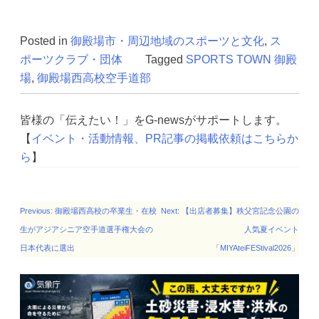
殿場
Posted in
御殿場市・周辺地域のスポーツと文化
,
ス
ポーツクラブ・団体
Tagged
SPORTS TOWN 御殿
場
,
御殿場西高校空手道部
皆様の「伝えたい！」をG-newsがサポートします。
【
イベント・活動情報、PR記事の掲載依頼はこちらか
ら
】
投
Previous:
御殿場西高校の卒業生・在校
Next:
【出店者募集】秩父宮記念公園の
稿
生がアジアシニア空手道選手権大会の
人気夏イベント
ナ
日本代表に選出
「MIYAteiFEStival2026」
ビ
ゲー
ショ