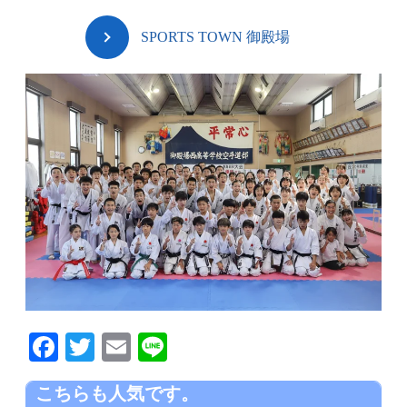
SPORTS TOWN 御殿場
F
T
E
Li
a
wi
m
n
こちらも人気です。
c
tt
ail
e