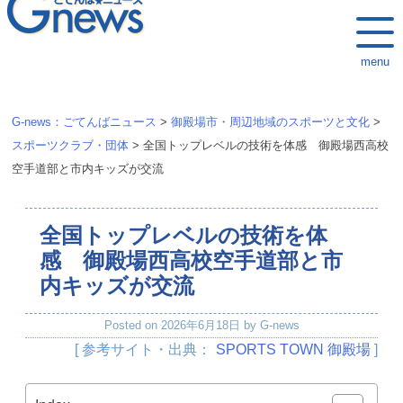
k
i
menu
p
t
o
G-news：ごてんばニュース
>
御殿場市・周辺地域のスポーツと文化
>
c
スポーツクラブ・団体
>
全国トップレベルの技術を体感 御殿場西高校
o
空手道部と市内キッズが交流
n
t
全国トップレベルの技術を体
e
n
感 御殿場西高校空手道部と市
t
内キッズが交流
Posted on
2026年6月18日
by
G-news
[ 参考サイト・出典：
SPORTS TOWN 御殿場
]