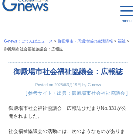
k
i
menu
p
t
o
G-news：ごてんばニュース
>
御殿場市・周辺地域の生活情報
>
福祉
>
c
御殿場市社会福祉協議会：広報誌
o
n
御殿場市社会福祉協議会：広報誌
t
e
Posted on
2025年3月19日
by
G-news
n
[ 参考サイト・出典：御殿場市社会福祉協議会 ]
t
御殿場市社会福祉協議会 広報誌ひだまりNo.331が公
開されました。
社会福祉協議会の活動には、次のようなものがありま