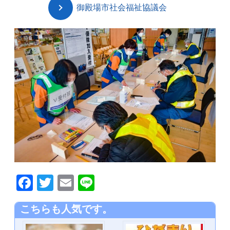
御殿場市社会福祉協議会
F
T
E
Li
a
wi
m
n
こちらも人気です。
c
tt
ail
e