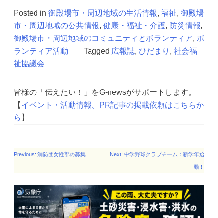
Posted in
御殿場市・周辺地域の生活情報
,
福祉
,
御殿場
市・周辺地域の公共情報
,
健康・福祉・介護
,
防災情報
,
御殿場市・周辺地域のコミュニティとボランティア
,
ボ
ランティア活動
Tagged
広報誌
,
ひだまり
,
社会福
祉協議会
皆様の「伝えたい！」をG-newsがサポートします。
【
イベント・活動情報、PR記事の掲載依頼はこちらか
ら
】
投
Previous:
消防団女性部の募集
Next:
中学野球クラブチーム：新学年始
稿
動！
ナ
ビ
ゲー
ショ