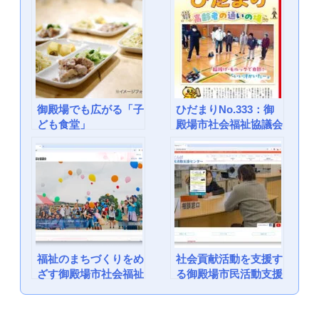
e
er
b
o
o
k
御殿場でも広がる「子
ひだまりNo.333：御
ども食堂」
殿場市社会福祉協議会
福祉のまちづくりをめ
社会貢献活動を支援す
ざす御殿場市社会福祉
る御殿場市民活動支援
協議会
センター