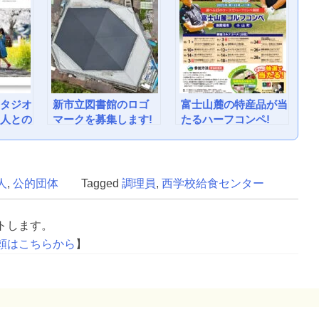
タジオ
新市立図書館のロゴ
富士山麓の特産品が当
人との
マークを募集します!
たるハーフコンペ!
ツマタ
「みくりやGPカッ
プ」を開催します!
人
,
公的団体
Tagged
調理員
,
西学校給食センター
ートします。
頼はこちらから
】