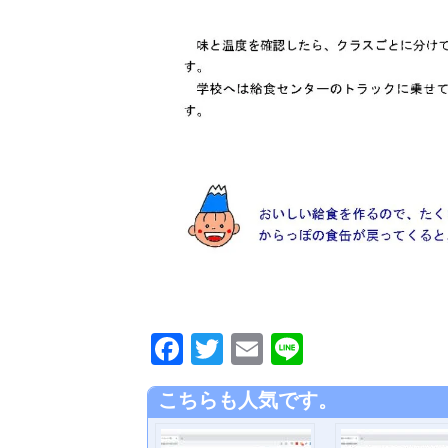
F
T
E
Li
a
wi
m
n
こちらも人気です。
c
tt
ail
e
e
er