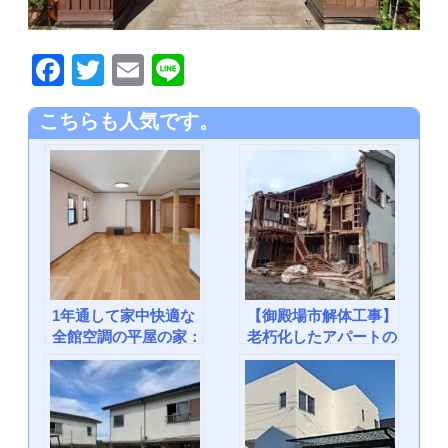
F
T
E
Li
a
wi
m
n
こちらも人気です。
c
tt
ail
e
e
er
b
o
o
k
1年通して家中快適な
【御殿場市解体工事】
全館空調の平屋の家：
老朽化したアパートの
玉穂木材工業
解体工事が始まりまし
た：玉穂木材工業