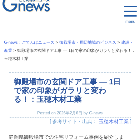
k
i
menu
p
t
o
G-news：ごてんばニュース
>
御殿場市・周辺地域のビジネス
>
建設・
c
産業
>
御殿場市の玄関ドア工事 — 1日で家の印象がガラリと変わる！：
o
玉穂木材工業
n
t
御殿場市の玄関ドア工事 — 1日
e
n
で家の印象がガラリと変わ
t
る！：玉穂木材工業
Posted on
2026年2月6日
by
G-news
[ 参考サイト・出典：
玉穂木材工業
]
静岡県御殿場市での住宅リフォーム事例を紹介しま