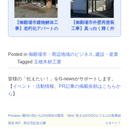
【御殿場市建物解体工
【御殿場市外壁再塗装
事】老朽化アパートの
工事】真っ白く輝く外
完全撤去：玉穂木材工
壁が蘇りました。：玉
業
穂木材工業
Posted in
御殿場市・周辺地域のビジネス
,
建設・産業
Tagged
玉穂木材工業
皆様の「伝えたい！」をG-newsがサポートします。
【
イベント・活動情報、PR記事の掲載依頼はこちらか
ら
】
投
Previous:
園内の花たち(2/4)現在の開花
Next:
富士山GOGOエフエムの新番組
稿
状況 #37：秩父宮記念公園
スタート！