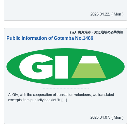
2025.04.22. ( Mon )
行政
御殿場市・周辺地域の公共情報
Public Information of Gotemba No.1486
At GIA, with the cooperation of translation volunteers, we translated
excerpts from publicity booklet “K […]
2025.04.07. ( Mon )