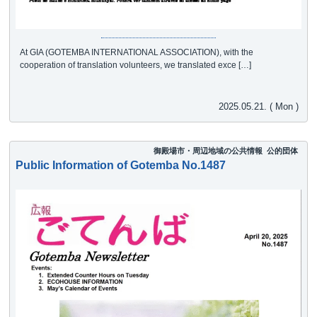
At GIA (GOTEMBA INTERNATIONAL ASSOCIATION), with the
cooperation of translation volunteers, we translated exce […]
2025.05.21. ( Mon )
御殿場市・周辺地域の公共情報
公的団体
Public Information of Gotemba No.1487