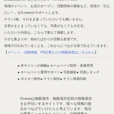
地域のイベント、お店のオープン、活動団体の募集など、皆様の「伝え
たい！」をG-newsがサポートします。
チラシ1枚、そのまま送っていただいても構いません。
文章がまとまっていなくても、写真がなくても大丈夫。
いただいた内容は、こちらで整えて掲載します。
小さな集まりや、始めたばかりの活動も歓迎です。
地域で行われていることを、これからにつながる形で伝えていきます。
【
イベント・活動情報、PR記事などの掲載依頼はこちらから
】
● 本サイトへの掲載
● ホームページ制作・各種管理
● ホームページ運用サポート
● 写真撮影
● 写真レタッチ
● ポスター制作
● チラシ制作
● チラシ簡易印刷
Gnewsは御殿場市、御殿場市近郊の情報発信
をお手伝いするサイトです。様々な情報の接
点をつなげていけたらと考えています。地元
の最新ニュースからイベント、行政情報ま