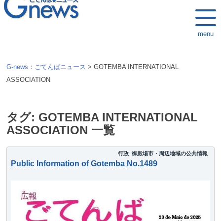
k
i
menu
p
t
o
G-news：ごてんばニュース
>
GOTEMBA INTERNATIONAL
c
ASSOCIATION
o
n
t
タグ:
GOTEMBA INTERNATIONAL
e
ASSOCIATION
一覧
n
t
行政
御殿場市・周辺地域の公共情報
Public Information of Gotemba No.1489