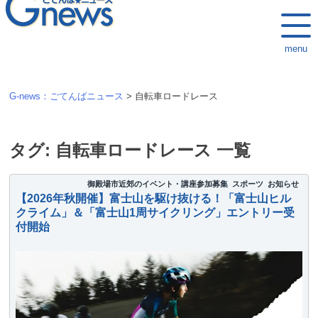
k
i
menu
p
t
o
G-news：ごてんばニュース
>
自転車ロードレース
c
o
n
タグ:
自転車ロードレース
一覧
t
e
御殿場市近郊のイベント・講座参加募集
スポーツ
お知らせ
【2026年秋開催】富士山を駆け抜ける！「富士山ヒル
n
クライム」＆「富士山1周サイクリング」エントリー受
t
付開始