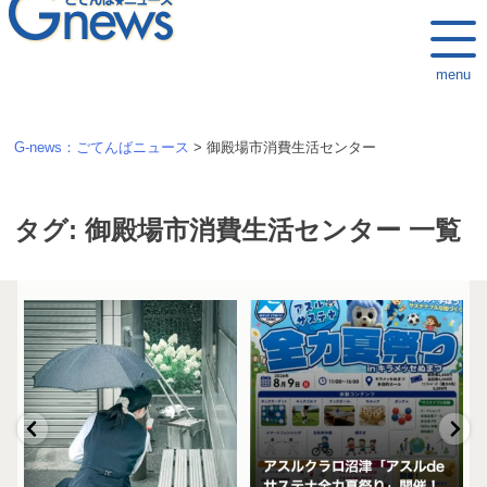
k
i
menu
p
t
o
G-news：ごてんばニュース
>
御殿場市消費生活センター
c
o
n
タグ:
御殿場市消費生活センター
一覧
t
e
n
t