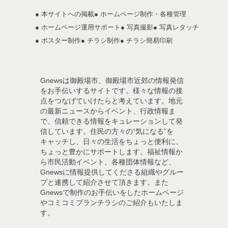
● 本サイトへの掲載
● ホームページ制作・各種管理
● ホームページ運用サポート
● 写真撮影
● 写真レタッチ
● ポスター制作
● チラシ制作
● チラシ簡易印刷
Gnewsは御殿場市、御殿場市近郊の情報発信
をお手伝いするサイトです。様々な情報の接
点をつなげていけたらと考えています。地元
の最新ニュースからイベント、行政情報ま
で、信頼できる情報をキュレーションして発
信しています。住民の方々の“気になる”を
キャッチし、日々の生活をちょっと便利に、
ちょっと豊かにサポートします。福祉情報か
ら市民活動イベント、各種団体情報など、
Gnewsに情報提供してくださる組織やグルー
プと連携して紹介させて頂きます。また
Gnewsで制作のお手伝いをしたホームページ
やコミコミプランチラシのご紹介もいたしま
す。