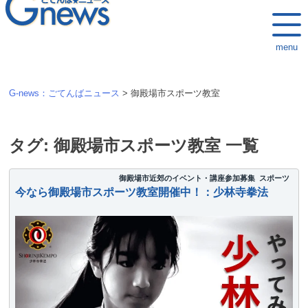
k
i
menu
p
t
o
G-news：ごてんばニュース
>
御殿場市スポーツ教室
c
o
n
タグ:
御殿場市スポーツ教室
一覧
t
e
御殿場市近郊のイベント・講座参加募集
スポーツ
今なら御殿場市スポーツ教室開催中！：少林寺拳法
n
t