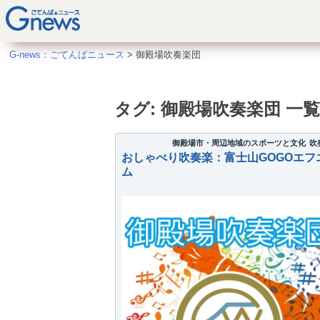
S
k
i
G-news：ごてんばニュース
>
御殿場吹奏楽団
p
t
o
タグ:
御殿場吹奏楽団
一覧
c
o
御殿場市・周辺地域のスポーツと文化
吹
n
おしゃべり吹奏楽：富士山GOGOエフ
ム
t
e
n
t