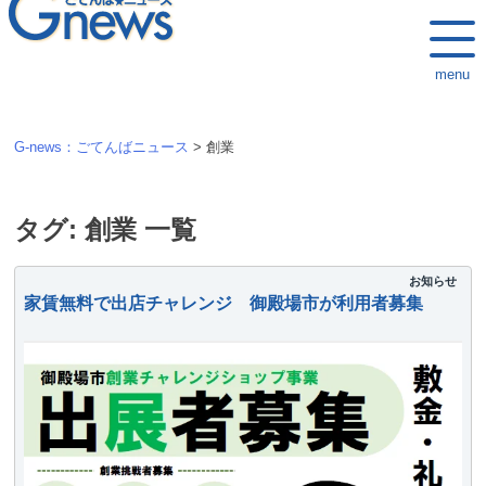
k
i
menu
p
t
o
G-news：ごてんばニュース
>
創業
c
o
n
タグ:
創業
一覧
t
e
お知らせ
家賃無料で出店チャレンジ 御殿場市が利用者募集
n
t