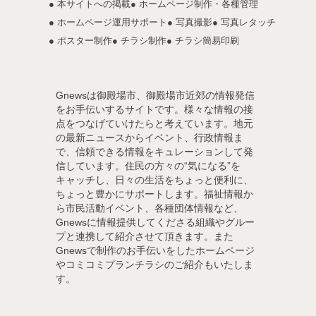
● 本サイトへの掲載
● ホームページ制作・各種管理
● ホームページ運用サポート
● 写真撮影
● 写真レタッチ
● ポスター制作
● チラシ制作
● チラシ簡易印刷
Gnewsは御殿場市、御殿場市近郊の情報発信
をお手伝いするサイトです。様々な情報の接
点をつなげていけたらと考えています。地元
の最新ニュースからイベント、行政情報ま
で、信頼できる情報をキュレーションして発
信しています。住民の方々の“気になる”を
キャッチし、日々の生活をちょっと便利に、
ちょっと豊かにサポートします。福祉情報か
ら市民活動イベント、各種団体情報など、
Gnewsに情報提供してくださる組織やグルー
プと連携して紹介させて頂きます。また
Gnewsで制作のお手伝いをしたホームページ
やコミコミプランチラシのご紹介もいたしま
す。