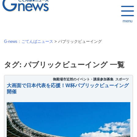
k
i
menu
p
t
o
G-news：ごてんばニュース
>
パブリックビューイング
c
o
n
タグ:
パブリックビューイング
一覧
t
e
御殿場市近郊のイベント・講座参加募集
スポーツ
大画面で日本代表を応援！W杯パブリックビューイング
n
開催
t