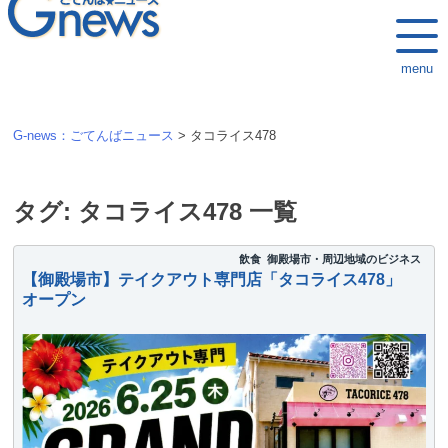
k
i
menu
p
t
o
G-news：ごてんばニュース
>
タコライス478
c
o
n
タグ:
タコライス478
一覧
t
e
飲食
御殿場市・周辺地域のビジネス
【御殿場市】テイクアウト専門店「タコライス478」
n
オープン
t