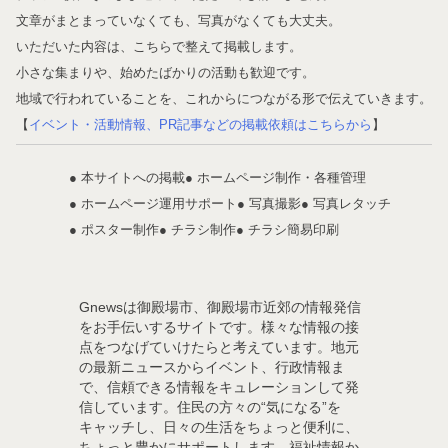
文章がまとまっていなくても、写真がなくても大丈夫。
いただいた内容は、こちらで整えて掲載します。
小さな集まりや、始めたばかりの活動も歓迎です。
地域で行われていることを、これからにつながる形で伝えていきます。
【
イベント・活動情報、PR記事などの掲載依頼はこちらから
】
● 本サイトへの掲載
● ホームページ制作・各種管理
● ホームページ運用サポート
● 写真撮影
● 写真レタッチ
● ポスター制作
● チラシ制作
● チラシ簡易印刷
Gnewsは御殿場市、御殿場市近郊の情報発信
をお手伝いするサイトです。様々な情報の接
点をつなげていけたらと考えています。地元
の最新ニュースからイベント、行政情報ま
で、信頼できる情報をキュレーションして発
信しています。住民の方々の“気になる”を
キャッチし、日々の生活をちょっと便利に、
ちょっと豊かにサポートします。福祉情報か