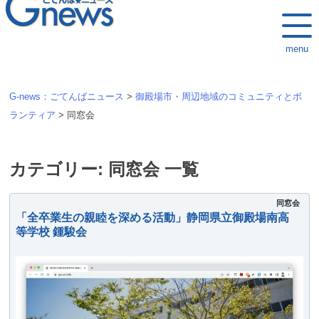
k
i
menu
p
t
o
G-news：ごてんばニュース
>
御殿場市・周辺地域のコミュニティとボ
c
ランティア
>
同窓会
o
n
t
カテゴリー:
同窓会
一覧
e
n
同窓会
「全卒業生の親睦を深める活動」静岡県立御殿場南高
t
等学校 鍾駿会