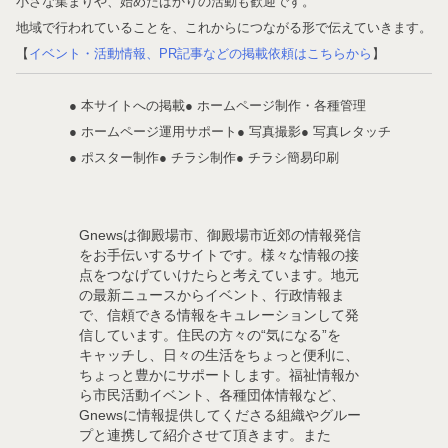
小さな集まりや、始めたばかりの活動も歓迎です。
地域で行われていることを、これからにつながる形で伝えていきます。
【
イベント・活動情報、PR記事などの掲載依頼はこちらから
】
● 本サイトへの掲載
● ホームページ制作・各種管理
● ホームページ運用サポート
● 写真撮影
● 写真レタッチ
● ポスター制作
● チラシ制作
● チラシ簡易印刷
Gnewsは御殿場市、御殿場市近郊の情報発信
をお手伝いするサイトです。様々な情報の接
点をつなげていけたらと考えています。地元
の最新ニュースからイベント、行政情報ま
で、信頼できる情報をキュレーションして発
信しています。住民の方々の“気になる”を
キャッチし、日々の生活をちょっと便利に、
ちょっと豊かにサポートします。福祉情報か
ら市民活動イベント、各種団体情報など、
Gnewsに情報提供してくださる組織やグルー
プと連携して紹介させて頂きます。また