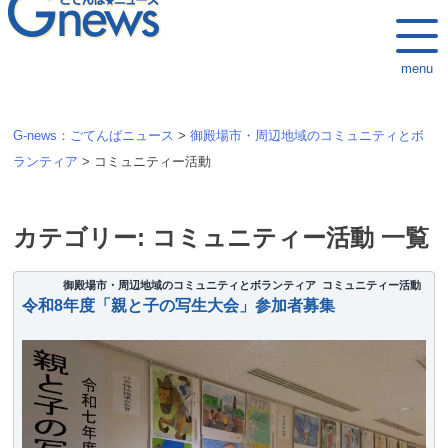
k
i
menu
p
t
o
G-news：ごてんばニュース
>
御殿場市・周辺地域のコミュニティとボ
c
ランティア
>
コミュニティー活動
o
n
t
カテゴリー:
コミュニティー活動
一覧
e
n
御殿場市・周辺地域のコミュニティとボランティア
コミュニティー活動
令和8年度「親と子の写生大会」参加者募集
t