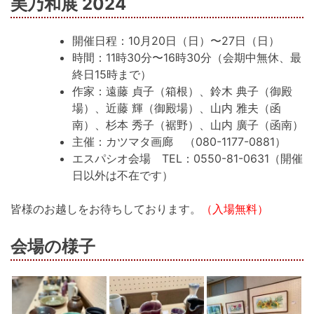
美乃和展 2024
開催日程：10月20日（日）〜27日（日）
時間：11時30分〜16時30分（会期中無休、最
終日15時まで）
作家：遠藤 貞子（箱根）、鈴木 典子（御殿
場）、近藤 輝（御殿場）、山内 雅夫（函
南）、杉本 秀子（裾野）、山内 廣子（函南）
主催：カツマタ画廊 （080-1177-0881）
エスパシオ会場 TEL：0550-81-0631（開催
日以外は不在です）
皆様のお越しをお待ちしております。
（入場無料）
会場の様子