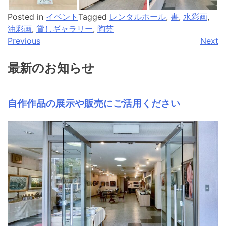
Posted in
イベント
Tagged
レンタルホール
,
書
,
水彩画
,
油彩画
,
貸しギャラリー
,
陶芸
投
Previous
Next
稿
最新のお知らせ
ナ
ビ
自作作品の展示や販売にご活用ください
ゲ
ー
シ
ョ
ン