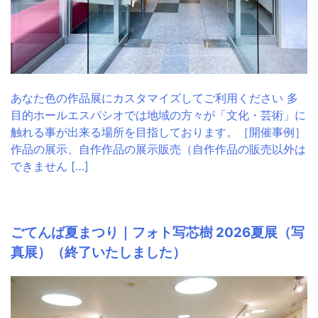
あなた色の作品展にカスタマイズしてご利用ください 多
目的ホールエスパシオでは地域の方々が「文化・芸術」に
触れる事が出来る場所を目指しております。［開催事例］
作品の展示、自作作品の展示販売（自作作品の販売以外は
できません […]
ごてんば夏まつり｜フォト写芯樹 2026夏展（写
真展）（終了いたしました）